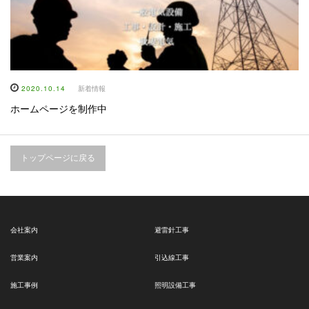
2020.10.14
新着情報
ホームページを制作中
トップページに戻る
会社案内
避雷針工事
営業案内
引込線工事
施工事例
照明設備工事